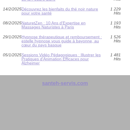
14/2/2025
Découvrez les bienfaits du thé noir nature
1 229
pour votre santé
Hits
08/2/2025
NaturetZen : 10 Ans d'Expertise en
1 193
Massages Naturistes à Paris
Hits
29/1/2025
Hypnose thérapeutique et remboursement :
1 526
estelle hypnose vous guide à bayonne, au
Hits
cœur du pays basque
05/1/2025
Sessions Vidéo Pédagogiques : Illustrer les
1 481
Pratiques d'Animation Efficaces pour
Hits
Alzheimer
santeh-servis.com