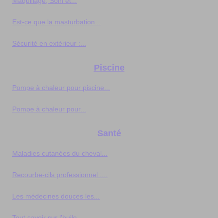
Maquillage, Soin et...
Est-ce que la masturbation...
Sécurité en extérieur :...
Piscine
Pompe à chaleur pour piscine...
Pompe à chaleur pour...
Santé
Maladies cutanées du cheval...
Recourbe-cils professionnel :...
Les médecines douces les...
Tout savoir sur l'huile...