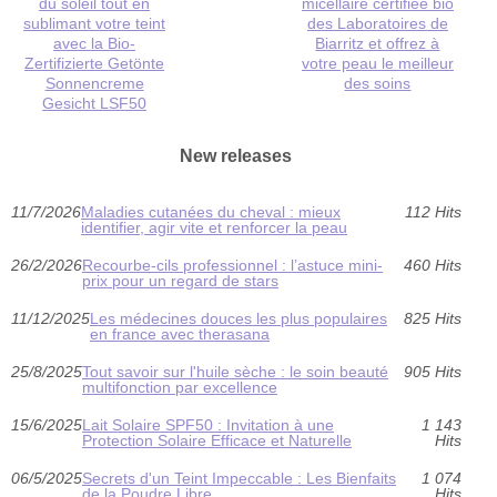
du soleil tout en
micellaire certifiée bio
sublimant votre teint
des Laboratoires de
avec la Bio-
Biarritz et offrez à
Zertifizierte Getönte
votre peau le meilleur
Sonnencreme
des soins
Gesicht LSF50
New releases
11/7/2026
Maladies cutanées du cheval : mieux
112 Hits
identifier, agir vite et renforcer la peau
26/2/2026
Recourbe-cils professionnel : l’astuce mini-
460 Hits
prix pour un regard de stars
11/12/2025
Les médecines douces les plus populaires
825 Hits
en france avec therasana
25/8/2025
Tout savoir sur l'huile sèche : le soin beauté
905 Hits
multifonction par excellence
15/6/2025
Lait Solaire SPF50 : Invitation à une
1 143
Protection Solaire Efficace et Naturelle
Hits
06/5/2025
Secrets d'un Teint Impeccable : Les Bienfaits
1 074
de la Poudre Libre
Hits