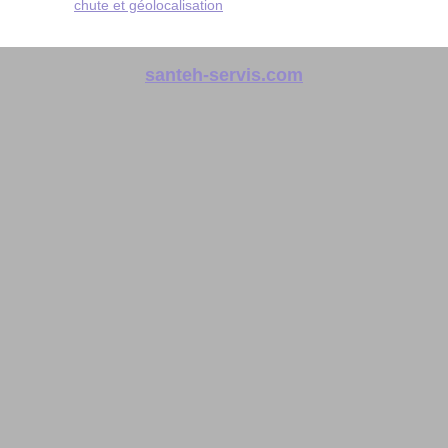
chute et géolocalisation
santeh-servis.com