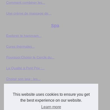
Comment combiner les...
Une crème de massage de...
Spa
Explorer le hammam...
Cures thermales...
Pourquoi Choisir le Cercle du...
La Qualité à Petit Prix :...
Choisir son spa : les...
Comment choisir le jacuzzi...
This website uses cookies to ensure you get
the best experience on our website.
Comment trouver un spa pas...
Learn more